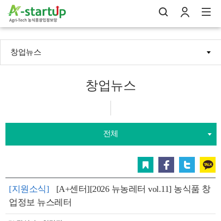
창업뉴스
나의창업일지
검
로
전
창업뉴스
전체
스크랩
페이스북
트위터
카카오
[지원소식]
[A+센터][2026 뉴농레터 vol.11] 농식품 창
업정보 뉴스레터