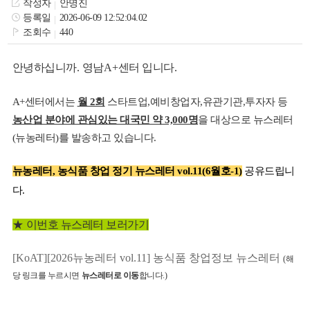
작성자
안명진
색
그
체
등록일
2026-06-09 12:52:04.02
조회수
440
안녕하십니까
.
영남
A+
센터 입니다
.
A+센터에서는
월 2회
스타트업,예비창업자,유관기관,투자자 등
농산업 분야에 관심있는 대국민 약 3,000명
을 대상으로 뉴스레터
(뉴농레터)를 발송하고 있습니다.
뉴농레터, 농식품 창업 정기 뉴스레터 vol.11(6월호-1)
공유드립니
다.
창
인
메
★
이번호 뉴스레터 보러가기
[
KoAT][2026뉴농레터 vol.11] 농식품
창업정보 뉴스레터
(
해
당 링크를 누르시면
뉴스레터로 이동
합니다
.)