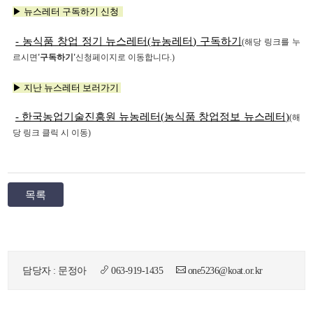
▶
뉴스레터 구독하기 신청
-
농식품 창업 정기 뉴스레터
(
뉴농레터
)
구독하기
(
해당 링크를 누
르시면
'
구독하기
'
신청페이지로 이동합니다
.)
▶
지난 뉴스레터 보러가기
뉴
-
한국농업기술진흥원 뉴농레터
(
농식품 창업정보 뉴스레터
)
(
해
당 링크 클릭 시
이동
)
목록
담당자 : 문정아
063-919-1435
one5236@koat.or.kr