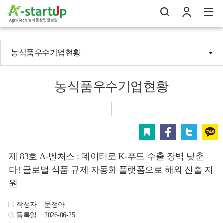
농식품우수기업현황
나의창업일지
검
로
전
농식품우수기업현황
스크랩
페이스북
트위터
카카오
제 83호 A-벤처스 : 데이터로 K-푸드 수출 장벽 낮춘
다! 글로벌 식품 규제 자동화 플랫폼으로 해외 진출 지
원
작성자
문정아
등록일
2026-06-25