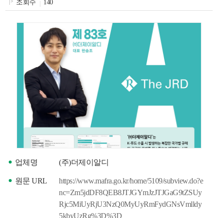
조회수
140
색
그
체
창
인
메
업체명
(주)더제이알디
원문 URL
https://www.mafra.go.kr/home/5109/subview.do?e
nc=Zm5jdDF8QEB8JTJGYmJzJTJGaG9tZSUy
Rjc5MiUyRjU3NzQ0MyUyRmFydGNsVmlldy
5kbyUzRg%3D%3D