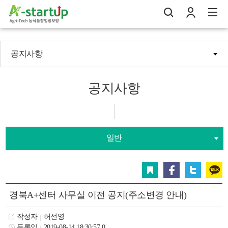
공지사항
나의창업일지
검
로
전
공지사항
일반
스크랩
페이스북
트위터
카카오
경북A+센터 사무실 이전 공지(주소변경 안내)
작성자
허선영
등록일
2019-08-14 18:30:57.0