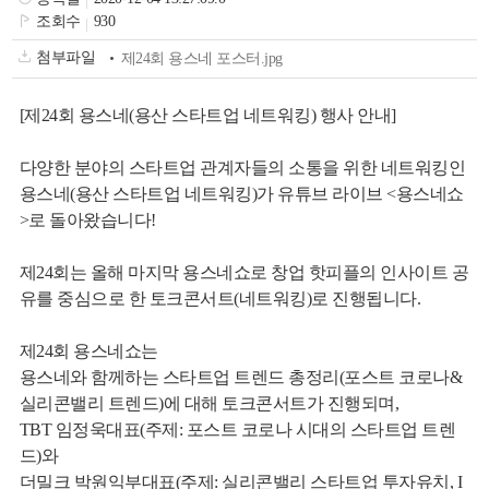
색
그
체
조회수
930
첨부파일
제24회 용스네 포스터.jpg
[제24회 용스네(용산 스타트업 네트워킹) 행사 안내]
다양한 분야의 스타트업 관계자들의 소통을 위한 네트워킹인
용스네(용산 스타트업 네트워킹)가 유튜브 라이브 <용스네쇼
>로 돌아왔습니다!
제24회는 올해
마지막 용스네쇼
로 창업 핫피플의 인사이트 공
유를 중심으로 한 토크콘서트(네트워킹)로 진행됩니다.
창
인
메
제24회 용스네쇼는
용스네와 함께하는 스타트업 트렌드 총정리(포스트 코로나&
실리콘밸리 트렌드)에 대해
토크콘서트가 진행되며,
TBT 임정욱대표(주제: 포스트 코로나 시대의 스타트업 트렌
드)
와
더밀크 박원익부대표(주제: 실리콘밸리 스타트업 투자유치, I