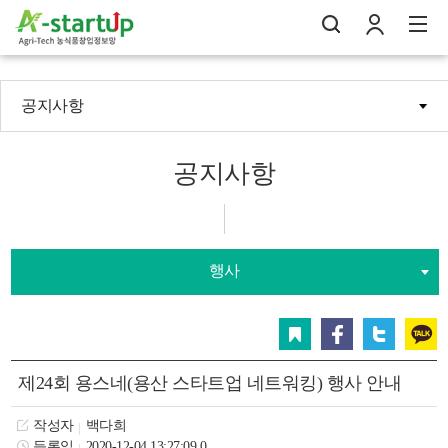
공지사항
나의창업일지
검
로
전
공지사항
행사
스크랩
페이스북
트위터
카카오
제24회 용스네(용산 스타트업 네트워킹) 행사 안내
작성자
백다희
등록일
2020-12-04 13:27:09.0