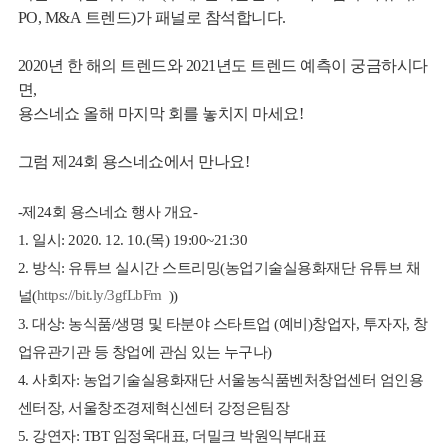
PO, M&A 트렌드)
가 패널로 참석합니다.
2020년 한 해의 트렌드와 2021년도 트렌드 예측이 궁금하시다
면,
용스네쇼 올해 마지막 회를 놓치지 마세요!
그럼 제24회 용스네쇼에서 만나요!
뉴
-제24회 용스네쇼 행사 개요-
1. 일시: 2020. 12. 10.(목) 19:00~21:30
2. 방식: 유튜브 실시간 스트리밍(농업기술실용화재단 유튜브 채
https://bit.ly/3gfLbFm
널(
))
3. 대상: 농식품/생명 및 타분야 스타트업 (예비)창업자, 투자자, 창
업유관기관 등 창업에 관심 있는 누구나)
4. 사회자: 농업기술실용화재단 서울농식품벤처창업센터 엄인용
센터장, 서울창조경제혁신센터 강정은팀장
5. 강연자: TBT 임정욱대표, 더밀크 박원익부대표