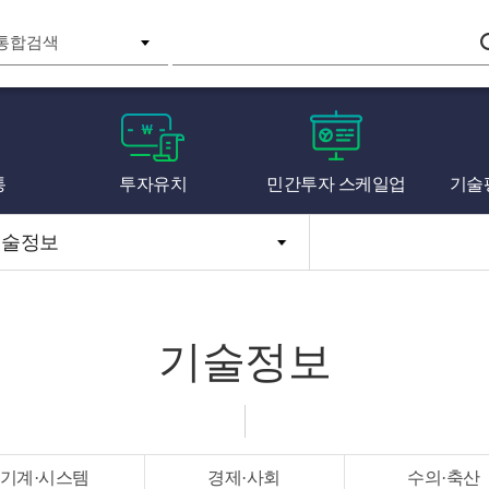
검색
통
투자유치
민간투자 스케일업
기술
기술정보
기술정보
기계·시스템
경제·사회
수의·축산