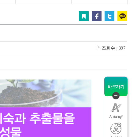
그
체
스크랩
페이스북
트위터
카카오
조회수
397
바로가기
인
메
퀵
메
뉴
A-startup?
닫
기