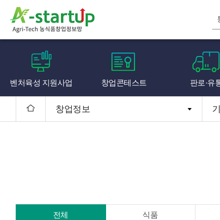
벤처육성 지원사업
창업콘테스트
판로·유
창업정보
전체
식품