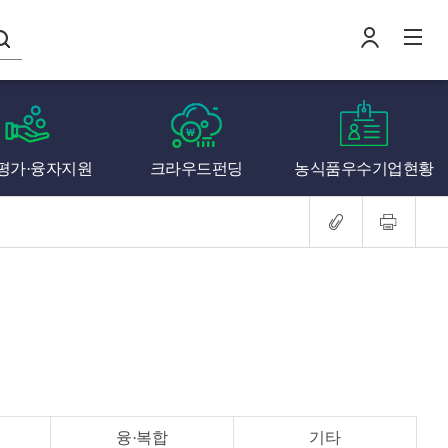
나의창업일지
평가·융자지원
크라우드펀딩
농식품우수기업현황
로
전
융·복합
기타