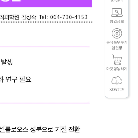
A+센터
창업정보
농식품우수기
업현황
뉴
마켓영농하게
KOAT TV