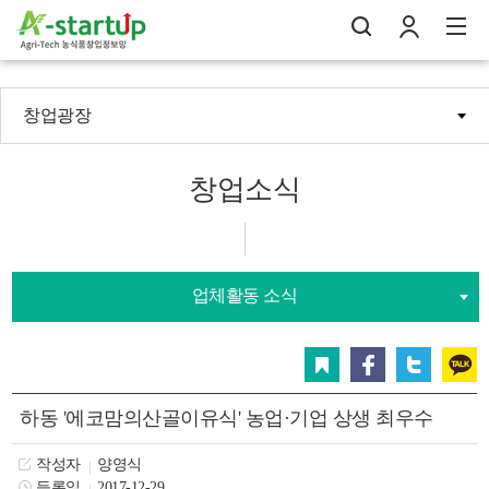
창업광장
나의창업일지
검
로
전
창업소식
업체활동 소식
스크랩
페이스북
트위터
카카오
하동 '에코맘의산골이유식' 농업·기업 상생 최우수
작성자
양영식
등록일
2017-12-29