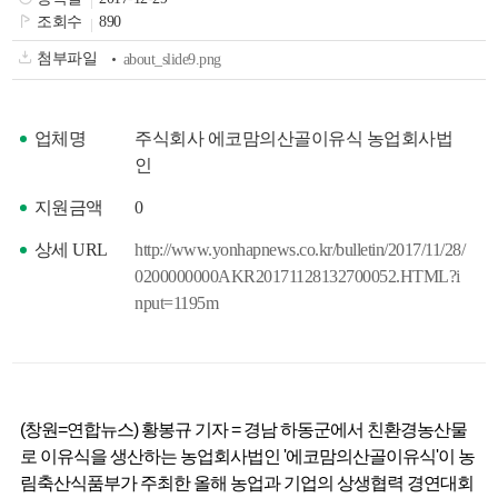
색
그
체
조회수
890
첨부파일
about_slide9.png
업체명
주식회사 에코맘의산골이유식 농업회사법
인
지원금액
0
상세 URL
http://www.yonhapnews.co.kr/bulletin/2017/11/28/
0200000000AKR20171128132700052.HTML?i
nput=1195m
창
인
메
(창원=연합뉴스) 황봉규 기자 = 경남 하동군에서 친환경농산물
로 이유식을 생산하는 농업회사법인 '에코맘의산골이유식'이 농
림축산식품부가 주최한 올해 농업과 기업의 상생협력 경연대회