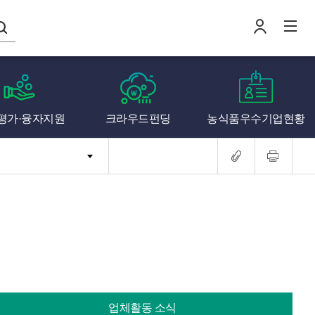
나의창업일지
평가·융자지원
크라우드펀딩
농식품우수기업현황
로
전
업체활동 소식