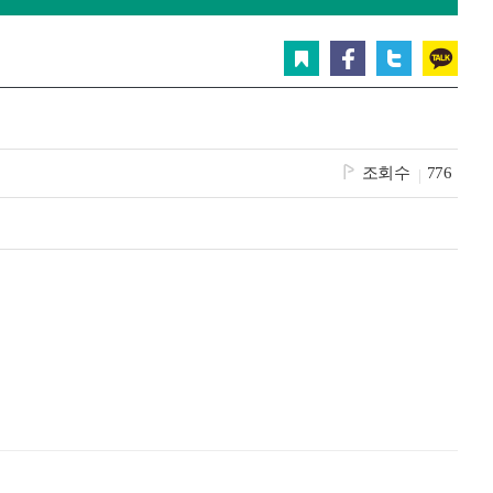
그
체
스크랩
페이스북
트위터
카카오
조회수
776
인
메