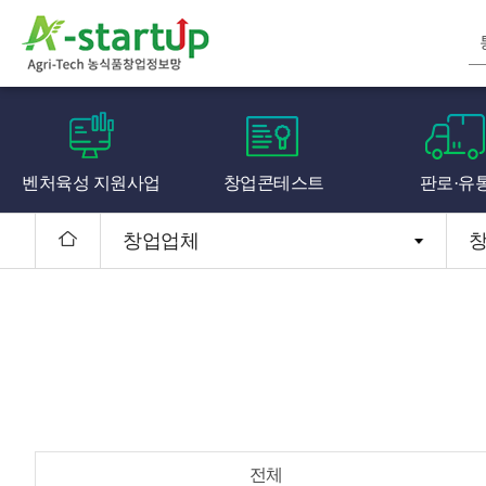
벤처육성 지원사업
창업콘테스트
판로·유
창업업체
전체