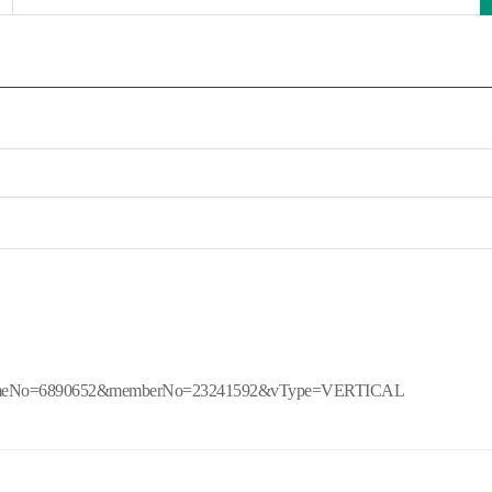
n?volumeNo=6890652&memberNo=23241592&vType=VERTICAL