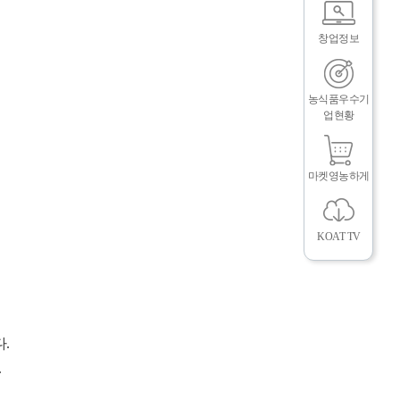
창업정보
농식품우수기
업현황
마켓영농하게
KOAT TV
.
.