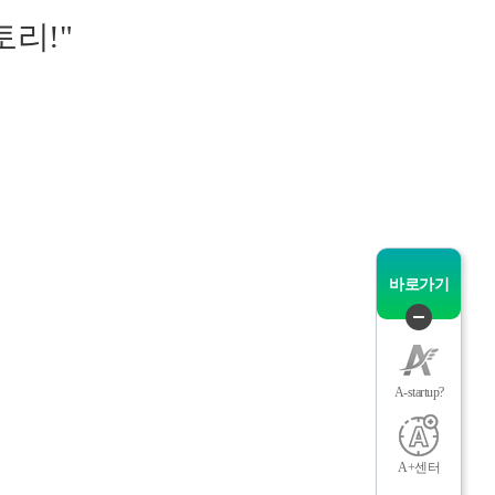
리!"
뉴
바로가기
퀵
메
뉴
A-startup?
닫
기
A+센터