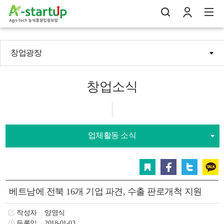
창업광장
나의창업일지
검
로
전
창업소식
업체활동 소식
스크랩
페이스북
트위터
카카오
베트남에 전북 16개 기업 파견, 수출 판로개척 지원
작성자
양영식
등록일
2018-01-03