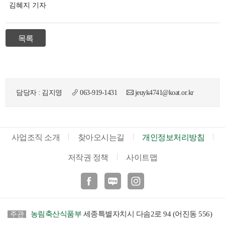
김혜지 기자
목록
담당자 : 김지영
063-919-1431
jeuyk4741@koat.or.kr
사업조직 소개
찾아오시는길
개인정보처리방침
저작권 정책
사이트맵
페이스북
블로그
인스타
농림축산식품부
세종특별자치시 다솜2로 94 (어진동 556)
주관