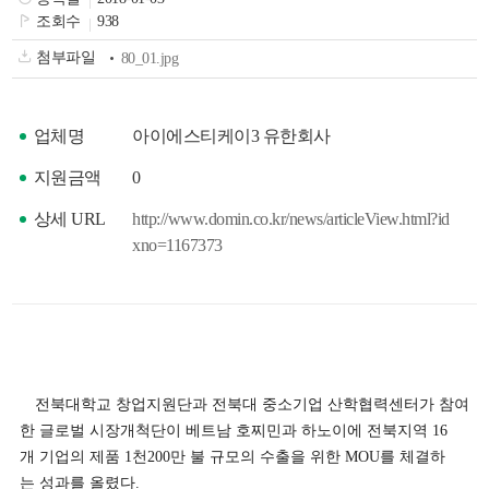
색
그
체
조회수
938
첨부파일
80_01.jpg
업체명
아이에스티케이3 유한회사
지원금액
0
상세 URL
http://www.domin.co.kr/news/articleView.html?id
xno=1167373
창
인
메
전북대학교 창업지원단과 전북대 중소기업 산학협력센터가 참여
한 글로벌 시장개척단이 베트남 호찌민과 하노이에 전북지역 16
개 기업의 제품 1천200만 불 규모의 수출을 위한 MOU를 체결하
는 성과를 올렸다.