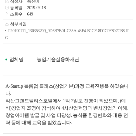
작성자
송선미
색
그
체
등록일
2019-07-18
조회수
649
첨부파일
P20190711_130353209_9D5B7B01-C55A-43F4-B1CF-8D1C9F807CB8.JP
G
업체명
농업기술실용화재단
A-Startup 볼륨업 클래스(창업기본)과정 교육진행을 하였습니
다.
창
인
메
익산그랜드팰리스호텔에서 1박 2일로 진행이 되었으며, (예
비)창업자 29명이 참석하여 4차산업혁명과 벤처창업의 이해,
창업아이템 발굴 및 사업 타당성, 농식품 환경변화와 대응 전
략 등에 대해 교육을 받았습니다.