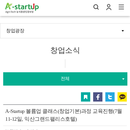
창업광장
나의창업일지
검
로
전
창업소식
전체
스크랩
페이스북
트위터
카카오
A-Startup 볼륨업 클래스(창업기본)과정 교육진행(7월
11-12일, 익산그랜드팰리스호텔)