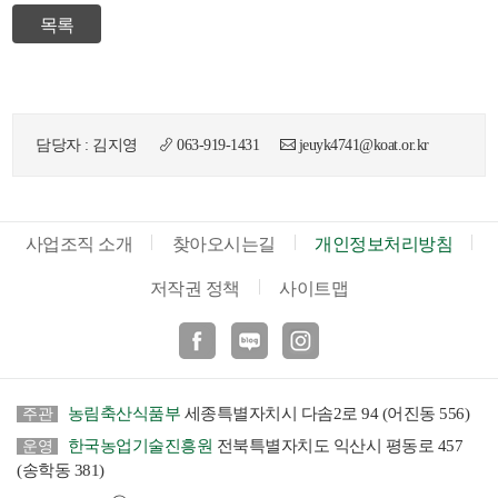
목록
담당자 : 김지영
063-919-1431
jeuyk4741@koat.or.kr
뉴
사업조직 소개
찾아오시는길
개인정보처리방침
저작권 정책
사이트맵
페이스북
블로그
인스타
농림축산식품부
세종특별자치시 다솜2로 94 (어진동 556)
주관
한국농업기술진흥원
전북특별자치도 익산시 평동로 457
운영
(송학동 381)