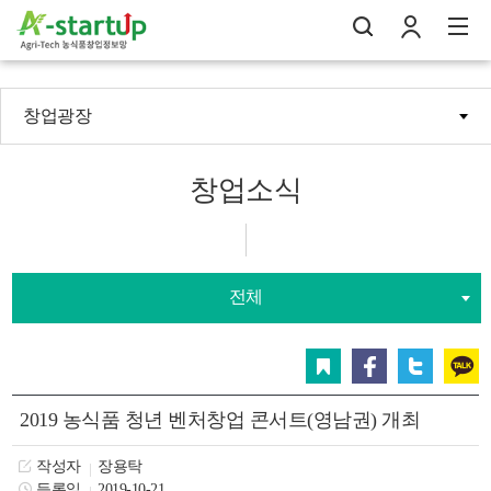
창업광장
나의창업일지
검
로
전
창업소식
전체
스크랩
페이스북
트위터
카카오
2019 농식품 청년 벤처창업 콘서트(영남권) 개최
작성자
장용탁
등록일
2019-10-21