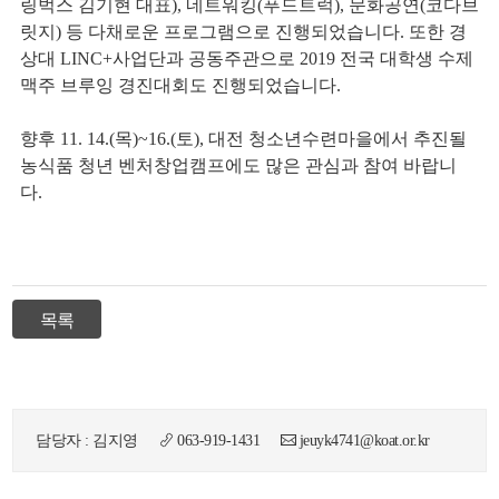
링벅스 김기현 대표
),
네트워킹
(
푸드트럭
),
문화공연
(
코다브
릿지
)
등 다채로운 프로그램으로 진행되었습니다
.
또한 경
상대
LINC+
사업단과 공동주관으로
2019
전국 대학생 수제
맥주 브루잉 경진대회도 진행되었습니다
.
향후 11. 14.(
목
)~16.(
토
),
대전 청소년수련마을에서 추진될
농식품 청년 벤처창업캠프에도 많은 관심과 참여 바랍니
뉴
다
.
목록
담당자 : 김지영
063-919-1431
jeuyk4741@koat.or.kr