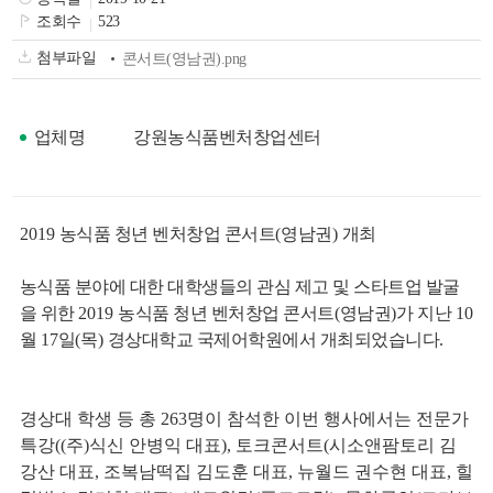
색
그
체
조회수
523
첨부파일
콘서트(영남권).png
업체명
강원농식품벤처창업센터
2019
농식품 청년 벤처창업 콘서트
(
영남권
)
개최
농식품 분야에 대한 대학생들의 관심 제고 및 스타트업 발굴
을 위한
2019
농식품 청년 벤처창업 콘서트
(
영남권
)
가 지난
10
월
17
일
(
목
)
경상대학교 국제어학원에서 개최되었습니다
.
창
인
메
경상대 학생 등 총
263
명이 참석한 이번 행사에서는 전문가
특강
((
주
)
식신 안병익 대표
),
토크콘서트
(
시소앤팜토리 김
강산 대표
,
조복남떡집 김도훈 대표
,
뉴월드 권수현 대표
,
힐