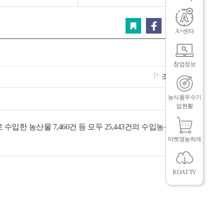
닫
그
체
기
스크랩
페이스북
트위터
카카오
A+센터
창업정보
조회수
473
농식품우수기
업현황
입한 농산물 7,460건 등 모두 25,443건의 수입농산물을 검
마켓영농하게
인
메
KOAT TV