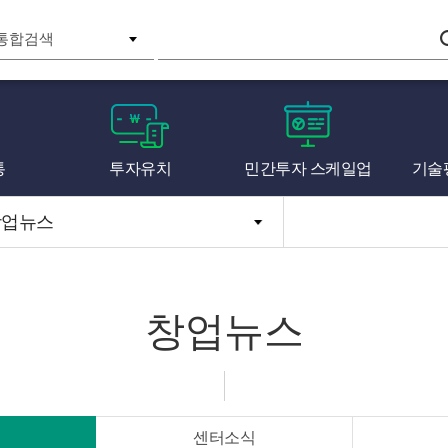
검색
통
투자유치
민간투자 스케일업
기술
창업뉴스
창업뉴스
센터소식