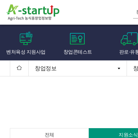
벤처육성 지원사업
창업콘테스트
판로·유
창업정보
전체
지원소식