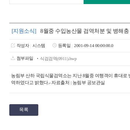
[지원소식]
8월중 수입농산물 검역처분 및 병해충
작성자
시스템
등록일
2001-09-14 00:00:00.0
첨부파일
식검검역(0911).hwp
농림부 산하 국립식물검역소는 지난 8월중 여행객이 휴대로 반입한 
역하였다고 밝혔다.- 자료출처 : 농림부 공보관실
목록