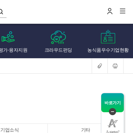
나의창업일지
평가·융자지원
크라우드펀딩
농식품우수기업현황
로
전
바로가기
퀵
메
기업소식
기타
뉴
A-startup?