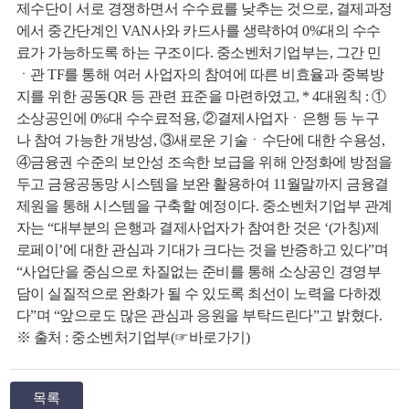
제수단이 서로 경쟁하면서 수수료를 낮추는 것으로, 결제과정
에서 중간단계인 VAN사와 카드사를 생략하여 0%대의 수수
료가 가능하도록 하는 구조이다. 중소벤처기업부는, 그간 민
ㆍ관 TF를 통해 여러 사업자의 참여에 따른 비효율과 중복방
지를 위한 공동QR 등 관련 표준을 마련하였고, * 4대원칙 : ①
소상공인에 0%대 수수료적용, ②결제사업자ㆍ은행 등 누구
나 참여 가능한 개방성, ③새로운 기술ㆍ수단에 대한 수용성,
뉴
④금융권 수준의 보안성 조속한 보급을 위해 안정화에 방점을
두고 금융공동망 시스템을 보완 활용하여 11월말까지 금융결
제원을 통해 시스템을 구축할 예정이다. 중소벤처기업부 관계
자는 “대부분의 은행과 결제사업자가 참여한 것은 ‘(가칭)제
로페이’에 대한 관심과 기대가 크다는 것을 반증하고 있다”며
“사업단을 중심으로 차질없는 준비를 통해 소상공인 경영부
담이 실질적으로 완화가 될 수 있도록 최선이 노력을 다하겠
다”며 “앞으로도 많은 관심과 응원을 부탁드린다”고 밝혔다.
※ 출처 : 중소벤처기업부(☞바로가기)
목록