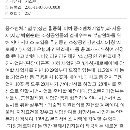
작성자
시스템
색
그
체
등록일
2018-11-08 00:00:00.0
조회수
267
중소벤처기업부(장관 홍종학, 이하 중소벤처기업부)와 서울
시(시장 박원순)는 소상공인들의 결제수수료 부담완화를 위
해 연내 서비스 도입을 추진중인 소상공인간편결제(가칭 ‘제
로페이’) 사업에 은행과 간편결제사 등 총 28개사가 참여 신청
을 했다고 밝혔다. 비영리민간단체인 ‘소상공인 간편결제 추
진사업단’(단장 이근주, 이하 사업단)은 ‘(가칭)제로페이’에 참
여할 사업자를 지난 10.29일부터 모집하였는데, 11.5일까지 농
협,기업은행 등 금융회사 18곳과 네이버, 페이코 등 전자금융
업자 10곳 등 모두 28개사가 참여신청을 하였고, 28개사를 중
창
인
메
심으로 연말 시범사업을 준비할 예정이다. 중소벤처기업부는
서울시, 금융결제원, 사업단 등과 협력하여 연내 시범서비스
실시를 위한 실무적ㆍ기술적 지원협의를 진행할 계획이다. 아
울러, 자격요건을 갖추고 사업참여를 희망하는 사업자는 언제
든지 신청하여 ‘19년초 본격서비스 시행에 참여할 수 있다.
‘(가칭)제로페이’는 민간 결제사업자들이 제공하는 새로운 결