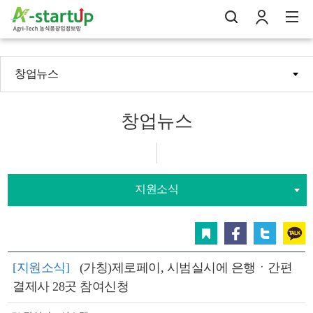
창업뉴스
나의창업일지
검
로
전
창업뉴스
지원소식
스크랩
페이스북
트위터
카카오
[지원소식]
(가칭)제로페이, 시범실시에 은행ㆍ간편
결제사 28곳 참여신청