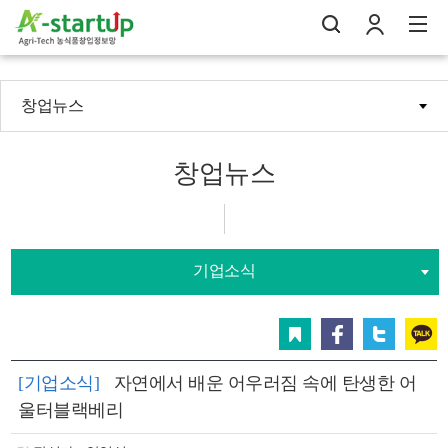
창업뉴스
나의창업일지
검
로
전
창업뉴스
기업소식
스크랩
페이스북
트위터
카카오
[기업소식]
자연에서 배운 어우러짐 속에 탄생한 어
울터블랙베리