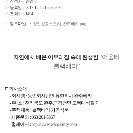
작성자
양영식
색
그
체
등록일
2017-12-13 15:05:50.0
조회수
1404
첨부파일
창업성공스토리_완주베리.png
“어울터
자연에서 배운 어우러짐 속에 탄생한
블랙베리”
□ 회사소개
창
인
메
-
회사명 : 농업회사법인 유한회사 완주베리
-
주 소 : 전라북도 완주군 경천면 오복대석길 7
-
주력제품 : 블랙베리 가공식품
-
제품문의 : 063-261-5367
-
홈페이지 :
http://www.wanjuberry.com