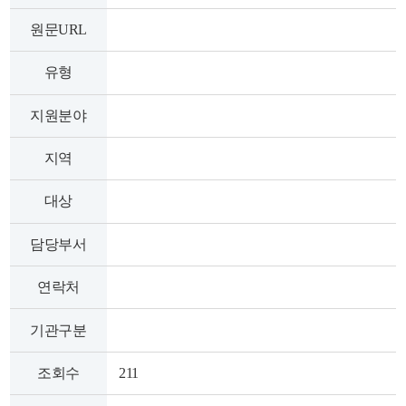
색
그
체
원문URL
유형
지원분야
지역
대상
담당부서
창
인
메
연락처
기관구분
조회수
211