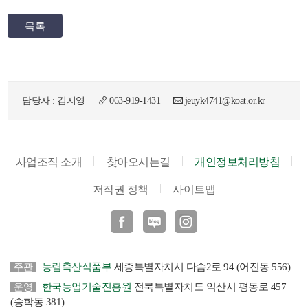
목록
담당자 : 김지영
063-919-1431
jeuyk4741@koat.or.kr
사업조직 소개
찾아오시는길
개인정보처리방침
저작권 정책
사이트맵
페이스북
블로그
인스타
농림축산식품부
세종특별자치시 다솜2로 94 (어진동 556)
주관
한국농업기술진흥원
전북특별자치도 익산시 평동로 457
운영
(송학동 381)