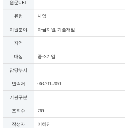
원문URL
색
그
체
유형
사업
지원분야
자금지원, 기술개발
지역
대상
중소기업
담당부서
연락처
063-711-2051
창
인
메
기관구분
조회수
769
작성자
이혜진