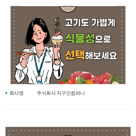
색
그
체
회사명
주식회사 지구인컴퍼니
창
인
메