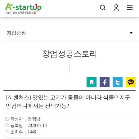
창업광장
나의창업일지
검
로
전
창업성공스토리
스크랩
페이스북
트위터
카카오
[A-벤처스] 맛있는 고기가 동물이 아니라 식물!? 지구
인컴퍼니에서는 선택가능?
작성자
전정남
등록일
2020-07-14
조회수
1446