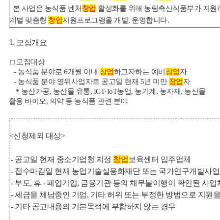
본 사업은 농식품 벤처
창업
활성화를 위해 농림축산식품부가 지
계별 맞춤형
창업
지원프로그램을 개발, 운영합니다.
1. 모집개요
□
모집대상
- 농식품 분야로 6개월 이내
창업
하고자하는 예비
창업
자
뉴
- 농식품 분야 영위사업자로 공고일 현재 5년 미만
창업
자
* 농산가공, 농산물 유통, ICT·IoT농업, 농기계, 농자재, 농산물
활용 바이오, 의약 등 농식품 관련 분야
<신청제외 대상>
- 공고일 현재 중소기업청 지정
창업
보육센터 입주업체
- 접수마감일 현재 농업기술실용화재단 또는 국가연구개발사업
- 부도, 휴 · 폐업기업, 금융기관 등의 채무불이행이 확인된 사업
- 세금을 체납중인 기업, 기타 허위 또는 부정한 방법으로 지원
- 기타 공고내용의 기본목적에 부합하지 않는 경우