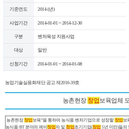
색
그
체
기준연도
2014 (년)
사업기간
2014-01-01 ~ 2014-12-30
구분
벤처육성 지원사업
대상
일반
신청기간
2014-01-01 ~ 2014-01-08
농업기술실용화재단 공고 제2016-39호
창
인
메
농촌현장
창업
보육업
체 
농촌현장
창업
보육”을 통하여 농식품 벤처기업으로 성장할
창업
보
농식품·BT 분야의 예비
창업
자 및
창업
초기기업(
창업
5년 미만)들의