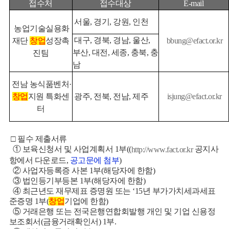
접수처
접수대상
E-mail
서울, 경기, 강원, 인천
농업기술실용화
대구, 경북, 경남, 울산,
재단
창업
성장촉
bbung@efact.or.kr
부산, 대전, 세종, 충북, 충
진팀
남
전남 농식품벤처·
창업
지원 특화센
광주, 전북, 전남, 제주
isjung@efact.or.kr
터
□ 필수 제출서류
① 보육신청서 및 사업계획서 1부((
공지사
http://www.fact.or.kr
항에서 다운로드,
공고문에 첨부
)
② 사업자등록증 사본 1부(해당자에 한함)
③ 법인등기부등본 1부(해당자에 한함)
④ 최근년도 재무제표 증명원 또는 ‘15년 부가가치세과세표
준증명 1부(
창업
기업에 한함)
⑤ 거래은행 또는 전국은행연합회발행 개인 및 기업 신용정
보조회서(금융거래확인서) 1부.