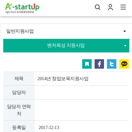
일반지원사업
나의창업일지
벤처육성 지원사업
검
로
전
스크랩
페이스북
트위터
카카오
제목
2014년 창업보육지원사업
담당자
담당자 연락
처
등록일
2017-12-13