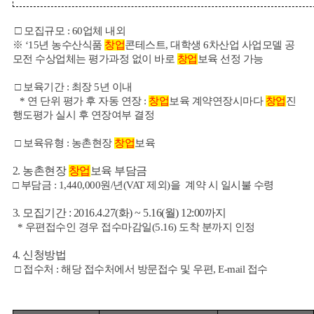
□
모집규모 : 60업체 내외
※ ‘15년 농수산식품
창업
콘테스트, 대학생 6차산업 사업모델 공
모전 수상업체는 평가과정 없이 바로
창업
보육 선정 가능
□ 보육기간 : 최장 5년 이내
* 연 단위 평가 후 자동 연장 :
창업
보육 계약연장시마다
창업
진
행도평가 실시 후 연장여부 결정
□ 보육유형 : 농촌현장
창업
보육
2. 농촌현장
창업
보육 부담금
□
부담금 : 1,440,000원/년(VAT 제외)을 계약 시 일시불 수령
3. 모집기간 : 2016.4.27(화) ~ 5.16(월) 12:00까지
* 우편접수인 경우 접수마감일(5.16) 도착 분까지 인정
4. 신청방법
□ 접수처 : 해당 접수처에서 방문접수 및 우편, E-mail 접수