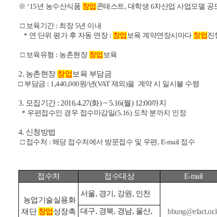
※ ‘15년 농수산식품
창업
콘테스트, 대학생 6차산업 사업모델 
□ 보육기간 : 최장 5년 이내
* 연 단위 평가 후 자동 연장 :
창업
보육 계약연장시마다
창업
진
□ 보육유형 : 농촌현장
창업
보육
2. 농촌현장
창업
보육 부담금
□
부담금 : 1,440,000원/년(VAT 제외)을 계약 시 일시불 수령
3. 모집기간 : 2016.4.27(화) ~ 5.16(월) 12:00까지
* 우편접수인 경우 접수마감일(5.16) 도착 분까지 인정
4. 신청방법
□ 접수처 : 해당 접수처에서 방문접수 및 우편, E-mail 접수
접수처
접수대상
E-mail
서울, 경기, 강원, 인천
농업기술실용화
대구, 경북, 경남, 울산,
재단
창업
성장촉
bbung@efact.or.