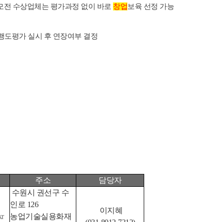
공모전 수상업체는 평가과정 없이 바로
창업
보육 선정 가능
행도평가 실시 후 연장여부 결정
주소
담당자
수원시 권선구 수
인로 126
이지혜
농업기술실용화재
kr