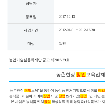
담당자
2017-12-13
등록일
2012-01-01 ~ 2012-12-30
사업기간
일반
대상
농업기술실용화재단 공고 제2016-39호
농촌현장
창업
보육업
체
농촌현장
창업
보육”을 통하여 농식품 벤처기업으로 성장할
창업
농식품·BT 분야의 예비
창업
자 및
창업
초기기업(
창업
5년 미만)
본 사업은 농식품 벤처
창업
활성화를 위해 농림축산식품부가 