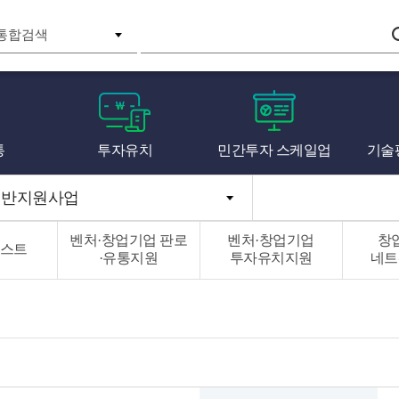
검색
통
투자유치
민간투자 스케일업
기술
일반지원사업
벤처·창업기업 판로
벤처·창업기업
창
스트
·유통지원
투자유치지원
네트