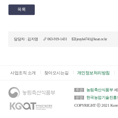
목록
담당자 : 김지영
063-919-1431
jeuyk4741@koat.or.kr
사업조직 소개
찾아오시는길
개인정보처리방침
농림축산식품부
세
주관
한국농업기술진흥
운영
COPYRIGHT ⓒ 2021 Korea Ag