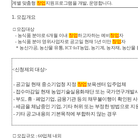
계별 맞춤형
창업
지원프로그램을 개발, 운영합니다.
1. 모집개요
□
모집대상
- 농식품 분야로 6개월 이내
창업
하고자하는 예비
창업
자
- 농식품 분야 영위사업자로 공고일 현재 5년 미만
창업
자
* 농산가공, 농산물 유통, ICT·IoT농업, 농기계, 농자재, 농산
<신청제외 대상>
- 공고일 현재 중소기업청 지정
창업
보육센터 입주업체
- 접수마감일 현재 농업기술실용화재단 또는 국가연구개발사
- 부도, 휴 · 폐업기업, 금융기관 등의 채무불이행이 확인된 
- 세금을 체납중인 기업, 기타 허위 또는 부정한 방법으로 지
- 기타 공고내용의 기본목적에 부합하지 않는 경우
□
모집규모 : 60업체 내외