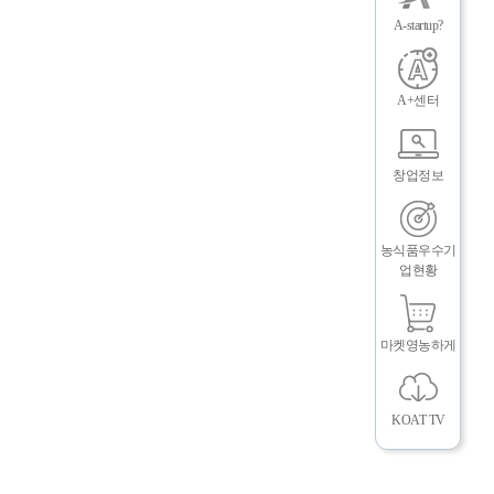
뉴
A-startup?
닫
기
A+센터
창업정보
뉴
농식품우수기
업현황
마켓영농하게
KOAT TV