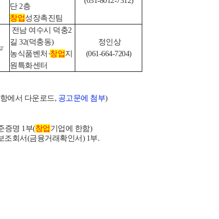
(031-8012-7312)
단 2층
창업
성장촉진팀
전남 여수시 덕충2
길 32(덕충동)
정인상
kr
농식품벤처·
창업
지
(061-664-7204)
원특화센터
항에서 다운로드,
공고문에 첨부
)
증명 1부(
창업
기업에 한함)
정보조회서(금융거래확인서) 1부.