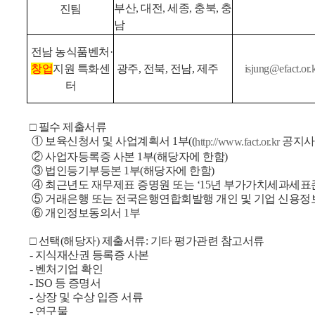
부산, 대전, 세종, 충북, 충
진팀
남
전남 농식품벤처·
창업
지원 특화센
광주, 전북, 전남, 제주
isjung@efact.or.
터
□ 필수 제출서류
① 보육신청서 및 사업계획서 1부((
공지사
http://www.fact.or.kr
② 사업자등록증 사본 1부(해당자에 한함)
③ 법인등기부등본 1부(해당자에 한함)
④ 최근년도 재무제표 증명원 또는 ‘15년 부가가치세과세표준
⑤ 거래은행 또는 전국은행연합회발행 개인 및 기업 신용
⑥ 개인정보동의서 1부
□ 선택(해당자) 제출서류: 기타 평가관련 참고서류
- 지식재산권 등록증 사본
- 벤처기업 확인
- ISO 등 증명서
- 상장 및 수상 입증 서류
- 연구물