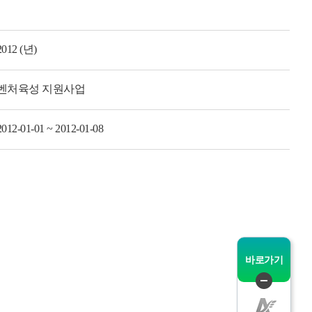
그
체
2012 (년)
벤처육성 지원사업
2012-01-01 ~ 2012-01-08
인
메
바로가기
퀵
메