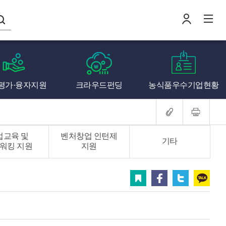
나의창업일지
평가·융자지원
크라우드펀딩
농식품우수기업현황
로
전
업교육 및
벤처창업 인턴제
기타
워킹 지원
지원
스크랩
페이스북
트위터
카카오