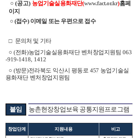
○
(공고)
농
업기술실용화재단
(
www.fact.or.kr
)
홈페
이지
○
(
접수) 이메일 또는 우편으로 접수
□
문의처 및 기타
○
(
전화
)
농업기술실용화재단 벤처창업지원팀
063
-919-1418, 1412
○
(
방문
)
전
라북도 익산시 평동로
457
농업기술실
용화재단 벤처창업지원팀
붙임
농촌현장창업보육 공통지원프로그램
창업단계
지원내용
비고