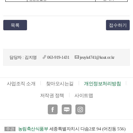
목록
접수하기
담당자 : 김지영
063-919-1431
jeuyk4741@koat.or.kr
사업조직 소개
찾아오시는길
개인정보처리방침
저작권 정책
사이트맵
페이스북
블로그
인스타
농림축산식품부
세종특별자치시 다솜2로 94 (어진동 556)
주관