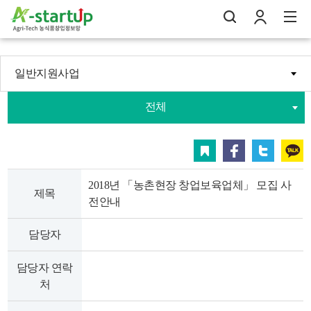
일반지원사업
나의창업일지
전체
검
로
전
스크랩
페이스북
트위터
카카오
2018년 「농촌현장 창업보육업체」 모집 사
제목
전안내
담당자
담당자 연락
처