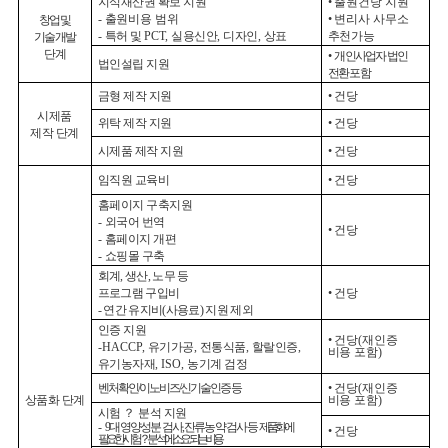
지식재산권 확보 지원
•
출원건당 지원
-
출원비용 범위
•
변리사 사무소
창업 및
-
특허 및
PCT,
실용신안
,
디자인
,
상표
추천가능
기술개발
단계
•
개인사업자 법인
법인설립 지원
전환 포함
금형 제작 지원
•
건당
시제품
위탁 제작 지원
•
건당
제작 단계
시제품 제작 지원
•
건당
임직원 교육비
•
건당
홈페이지 구축지원
-
외국어 번역
•
건당
-
홈페이지 개편
-
쇼핑몰 구축
회계
,
생산
,
노무 등
프로그램 구입비
•
건당
-
연간 유지비
(
사용료
)
지원 제외
인증 지원
•
건당
(
재인증
-HACCP,
유기가공
,
전통식품
,
할랄인증
,
비용 포함
)
유기농자재
, ISO,
농기계 검정
벤처확인
/
이노비즈
/
신기술인증 등
•
건당
(
재인증
상품화 단계
비용 포함
)
시험
？
분석 지원
-
9
대 영양성분 검사
,
잔류농약 검사 등
제품화에
•
건당
필요한 시험
？
분석에 소요되는 비용