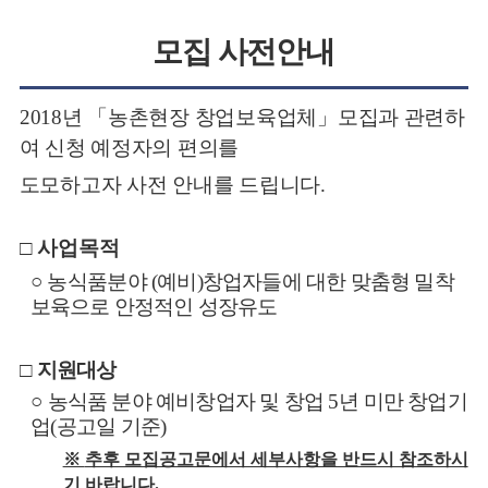
모집 사전안내
2
018
년
「
농촌현장 창업보육업체
」
모집과 관련하
여 신청 예정자의 편의를
뉴
도모
하고자 사전 안내를 드립니다
.
□ 사업목적
○
농
식품분야
(
예비
)
창업자들에 대한 맞춤형 밀착
보육으로 안정적인 성장유도
□
지원대상
○
농식품 분야 예비창업자 및 창업
5
년 미만 창업기
업
(
공고일 기준
)
※
추후 모집공고문에서 세부사항을 반드시 참조하시
기 바랍니다
.