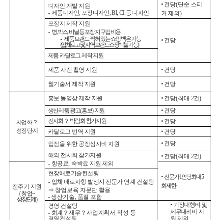
•
건당
(
단순 스티
디자인 개발 지원
-
제품디자인
,
포장디자인
, BI, CI
등 디자인
커 제외
)
포장지 제작 지원
-
병
,
박스
,
비닐 등 포장지 구입 비용
-
제품 브랜드 찍혀 있는 쇼핑백은 가능
•
건당
(
업체로고 및 지역브랜드 쇼핑백 불가능
)
제품 카달로그 제작 지원
제품 사진 촬영 지원
•
건당
웹기술서 제작 지원
•
건당
홍보 동영상 제작 지원
•
건당
(
최대
2
건
)
생산제품 광고
(
홍보
)
지원
•
건당
전시회
？
박람회 참가지원
•
건당
사업화
？
성장 단계
카달로그 번역 지원
•
건당
•
건당
입점을 위한 공장심사비 지원
해외 전시회 참가지원
•
건당
(
최대
2
건
)
-
항공료
,
숙박료 지원 제외
현장애로기술컨설팅
•
전문가
1
인당 최대
5
-
업체 애로사항 발생시 전문가 연계
컨설팅
회 제한
전주기 지원
⇒
창업보육 자문단 활용
(
창
업
~
-
생산기술
,
품질 포함
성장단계
)
•
기장대행비 및
경영 컨설팅
세무대리비
지
-
회계
？
재무
？
사업계획서 작성 등
경영컨설팅
원 제외