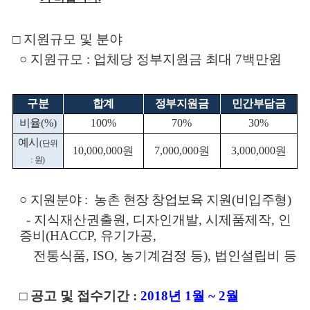
□
지원규모 및
분야
○
지원규모
:
업체당 정부지원금 최대
7
백만원
구분
합계
정부지원금
민간부담금
비율
(%)
100%
70%
30%
예시
(
단위
10,000,000
원
7,000,000
원
3,000,000
원
:
원
)
○
지원분야 :
농촌 현장 창업보육 지원
(
비입주형
)
-
지식재산권출원
,
디자인개발
,
시제품제작
,
인
증비
(HACCP,
유기가공
,
전통식품
,
ISO,
농기계검정 등
),
법인설립비 등
□
공고 및 접수기간
:
2018
년
1
월
~ 2
월