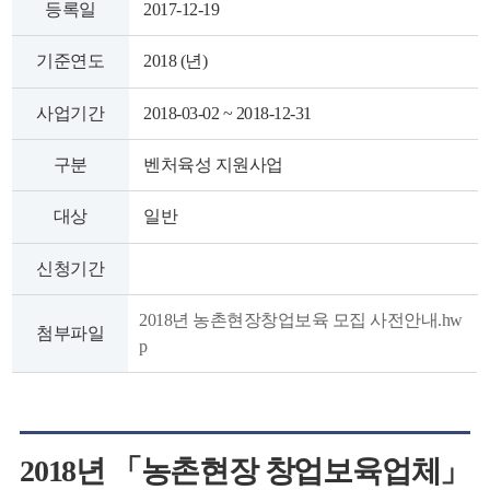
등록일
2017-12-19
색
그
체
기준연도
2018 (년)
사업기간
2018-03-02 ~ 2018-12-31
구분
벤처육성 지원사업
대상
일반
신청기간
2018년 농촌현장창업보육 모집 사전안내.hw
첨부파일
창
인
메
p
2018
년
「
농촌현장 창업보육업체
」