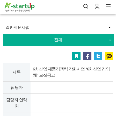
일반지원사업
나의창업일지
전체
검
로
전
스크랩
페이스북
트위터
카카오
6차산업 제품경쟁력 강화사업 ‘6차산업 경영
제목
체’ 모집공고
담당자
담당자 연락
처