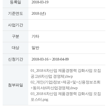
등록일
2018-03-19
색
그
체
기준연도
2018 (년)
사업기간
구분
기타
대상
일반
신청기간
2018-03-16 ~ 2018-04-09
01_2018 6차산업 제품경쟁력 강화사업 모집
창
인
메
공고(6차산업 경영체).hwp
02_개인(기업)정보+제공+및+신용정보조회
첨부파일
+동의서(6차산업경영체).hwp
03_2018 6차산업 제품경쟁력 강화사업 모집
포스터.png