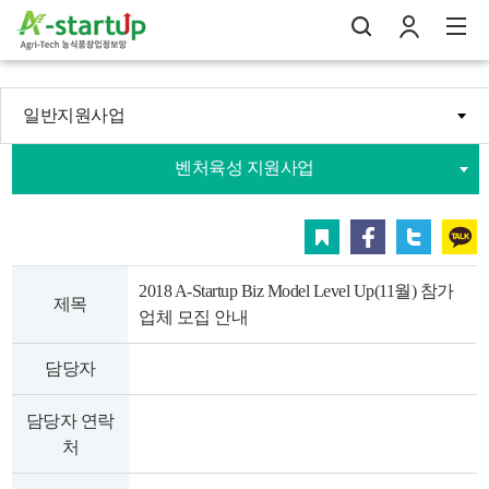
일반지원사업
나의창업일지
벤처육성 지원사업
검
로
전
스크랩
페이스북
트위터
카카오
2018 A-Startup Biz Model Level Up(11월) 참가
제목
업체 모집 안내
담당자
담당자 연락
처