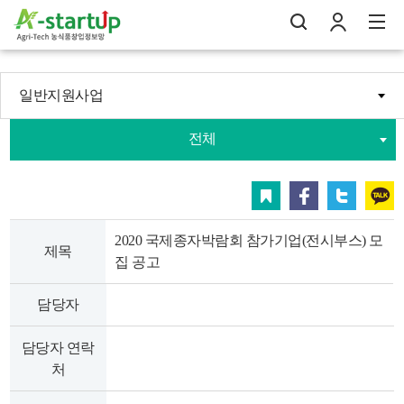
일반지원사업
나의창업일지
전체
검
로
전
스크랩
페이스북
트위터
카카오
2020 국제종자박람회 참가기업(전시부스) 모
제목
집 공고
담당자
담당자 연락
처