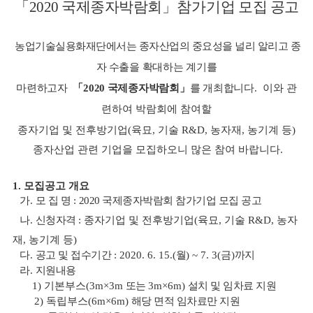
「
2020
국제종자박람회
」참가기업
모집 공고
농업기술실용화재단에서는 종자산업의 중요성을 널리 알리고 종
자
수출을 확대하는 계기를
마련하고자
「
2020
국제종자박람회
」
를 개최
합니다
.
이와 관
련하여 박람회에 참여할
뉴
종자기업 및 전후방기업(육묘, 기술 R&D, 농자재, 농기계 등)
종자산업 관련 기업을 모집하오니 많은 참여
바랍니다
.
1.
모집공고 개요
가
.
모 집 명
:
2020
국제종자박람회 참가기업 모집 공고
나
.
신청자격
:
종자기업 및 전후방기업(육묘, 기술 R&D, 농자
재, 농기계 등)
다
.
공고 및 접수기간
: 2020. 6. 15.(
월
) ~ 7. 3(
금
)
까지
라
.
지원내용
1) 기본부스
(
3m×3m
또는
3m×6m)
설치 및 임차료 지원
2) 독립부스
(6
m×6m)
해당 면적 임차료만 지원