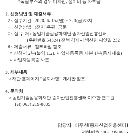
*독립부스
의 경우 디자인
,
설치비 등 자부담
2.
신청방법 및 제출서류
가
.
접수기간
: 2020. 6. 15.(
월
) ~ 7. 3(
금
)
까지
나
.
신청방법
: (전자)우편, 공문
다
.
접 수 처
:
농업기술실용화재단 종자산업진흥센터
(
우편번호
54324)
전북 김제시 백산면 씨앗길
232
라
.
제출서류
:
첨부파일 참조
○ 신청서 2부(붙임 1,2), 사업자등록증 사본 1부(동시제출)
○
사업자등록증 사본
3.
세부내용
○
재단 홈페이지
“
공지사항
”
게시판 참조
4.
문의처
○
농업기술실용화재단 종자산업진흥센터 이주한 연구원
Tel) 063) 219-8835
담당자 :
이주한
[종자산업진흥센터]
전화번호 :
063-219-8835