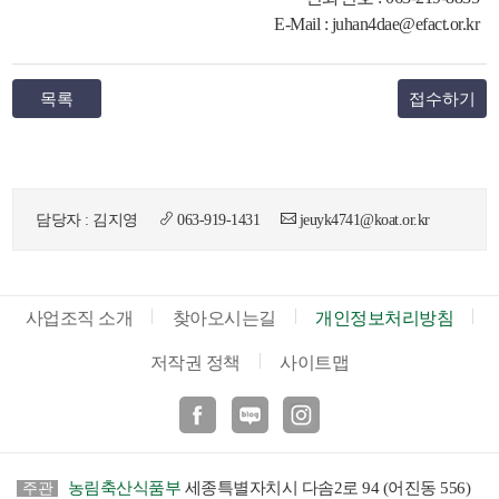
E-Mail :
juhan4dae@efact.or.kr
목록
접수하기
담당자 : 김지영
063-919-1431
jeuyk4741@koat.or.kr
사업조직 소개
찾아오시는길
개인정보처리방침
저작권 정책
사이트맵
페이스북
블로그
인스타
농림축산식품부
세종특별자치시 다솜2로 94 (어진동 556)
주관