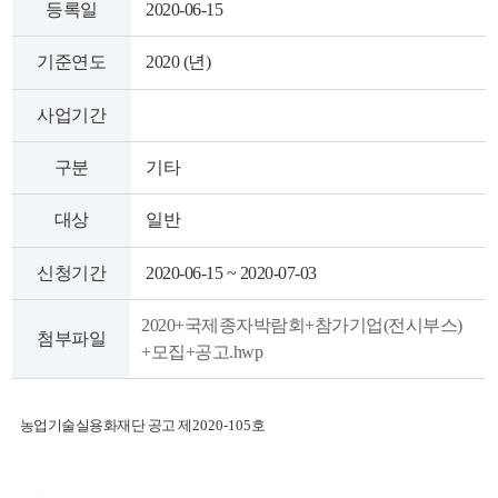
등록일
2020-06-15
색
그
체
기준연도
2020 (년)
사업기간
구분
기타
대상
일반
신청기간
2020-06-15 ~ 2020-07-03
2020+국제종자박람회+참가기업(전시부스)
첨부파일
창
인
메
+모집+공고.hwp
농업기술실용화재단 공고 제
2020-105
호