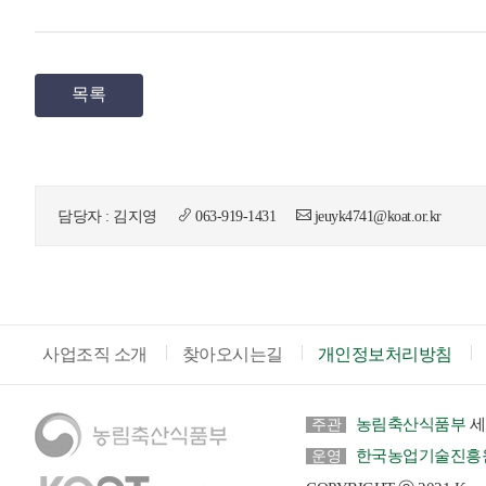
목록
담당자 : 김지영
063-919-1431
jeuyk4741@koat.or.kr
사업조직 소개
찾아오시는길
개인정보처리방침
농림축산식품부
세
주관
한국농업기술진흥
운영