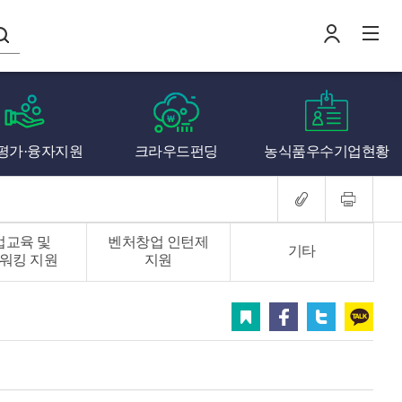
나의창업일지
평가·융자지원
크라우드펀딩
농식품우수기업현황
로
전
업교육 및
벤처창업 인턴제
기타
워킹 지원
지원
스크랩
페이스북
트위터
카카오