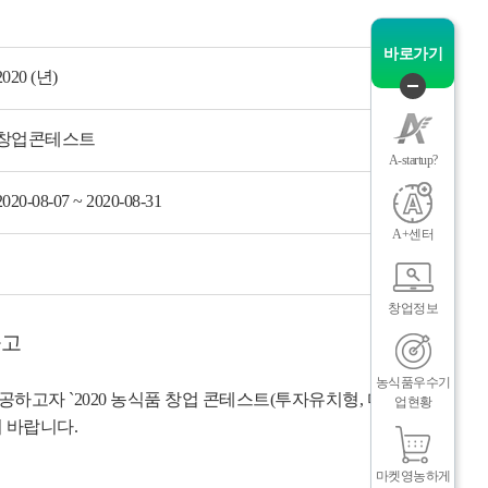
그
체
바로가기
2020 (년)
퀵
메
창업콘테스트
뉴
A-startup?
닫
2020-08-07 ~ 2020-08-31
기
A+센터
창업정보
공고
인
메
농식품우수기
하고자 `2020 농식품 창업 콘테스트(투자유치형, 마케팅형)
업현황
 바랍니다.
마켓영농하게