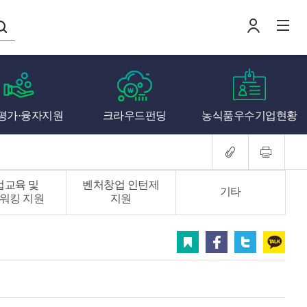
나의창업일지
평가·융자지원
크라우드펀딩
농식품우수기업현황
로
전
업교육 및
벤처창업 인턴제
기타
워킹 지원
지원
스크랩
페이스북
트위터
카카오