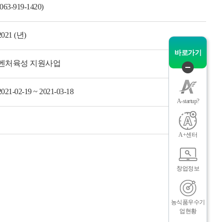
(063-919-1420)
그
체
2021 (년)
바로가기
벤처육성 지원사업
퀵
메
2021-02-19 ~ 2021-03-18
뉴
A-startup?
닫
기
A+센터
인
메
창업정보
농식품우수기
업현황