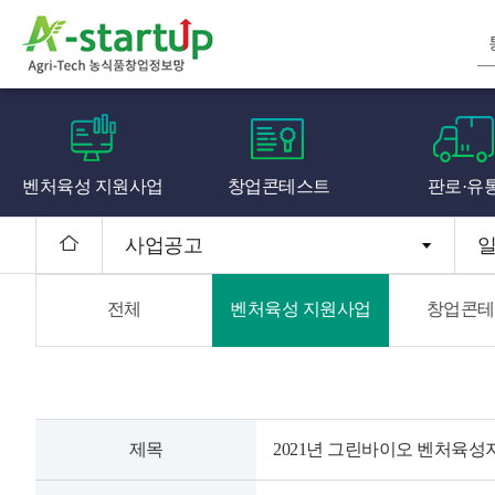
벤처육성 지원사업
창업콘테스트
판로·유
사업공고
전체
벤처육성 지원사업
창업콘테
제목
2021년 그린바이오 벤처육성