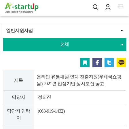
일반지원사업
나의창업일지
전체
검
로
전
스크랩
페이스북
트위터
카카오
온라인 유통채널 연계 진출지원(우체국쇼핑
제목
몰) 2021년 입점기업 상시모집 공고
담당자
정의진
담당자 연락
(063-919-1432)
처