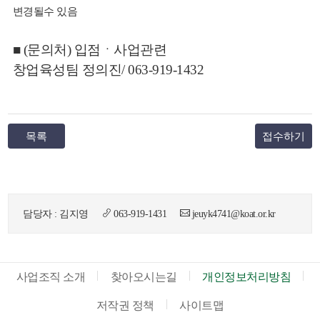
변경될수 있음
■ (문의처) 입점ㆍ사업관련
창업육성팀 정의진/ 063-919-1432
목록
접수하기
담당자 : 김지영
063-919-1431
jeuyk4741@koat.or.kr
사업조직 소개
찾아오시는길
개인정보처리방침
저작권 정책
사이트맵