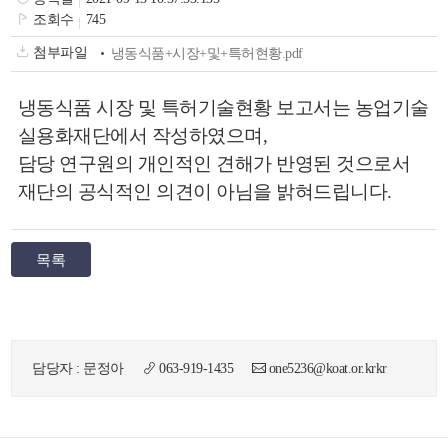
색
그
체
조회수
745
첨부파일
냉동식품+시장+및+특허현황.pdf
냉동식품 시장 및 특허기술현황 보고서
는 농업기술
실용화재단에서 작성하였으며,
담당 연구원의 개인적인 견해가 반영된 것으로서
재단의 공식적인 의견이 아님을 밝혀드립니다.
목록
창
인
메
담당자 : 문정아
063-919-1435
one5236@koat.or.krkr