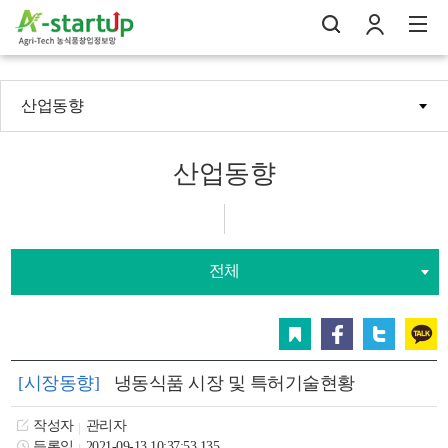
산업동향
나의창업일지
검
로
전
산업동향
전체
스크랩
페이스북
트위터
카카오
[시장동향]
냉동식품 시장 및 특허기술현황
작성자
관리자
등록일
2021-09-13 10:37:53.135