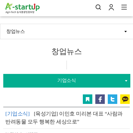
창업뉴스
나의창업일지
검
로
전
창업뉴스
기업소식
스크랩
페이스북
트위터
카카오
[기업소식]
[육성기업] 이민호 미리본 대표 “사람과
반려동물 모두 행복한 세상으로”