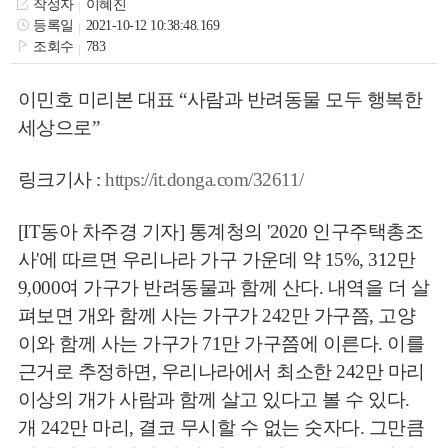
작성자
이혜진
색
그
체
등록일
2021-10-12 10:38:48.169
조회수
783
이민호 미리본 대표 “사람과 반려동물 모두 행복한
세상으로”
링크기사 :
https://it.donga.com/32611/
[IT동아 차주경 기자] 통계청의 '2020 인구주택총조
사'에 따르면 우리나라 가구 가운데 약 15%, 312만
9,000여 가구가 반려동물과 함께 산다. 내역을 더 살
창
인
메
펴보면 개와 함께 사는 가구가 242만 가구쯤, 고양
이와 함께 사는 가구가 71만 가구쯤에 이른다. 이를
근거로 추정하면, 우리나라에서 최소한 242만 마리
이상의 개가 사람과 함께 살고 있다고 볼 수 있다.
개 242만 마리, 결코 무시할 수 없는 숫자다. 그만큼